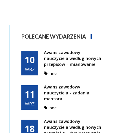
POLECANE WYDARZENIA
Awans zawodowy
10
nauczyciela według nowych
przepisów – mianowanie
WRZ
inne
Awans zawodowy
11
nauczyciela - zadania
mentora
WRZ
inne
Awans zawodowy
18
nauczyciela według nowych