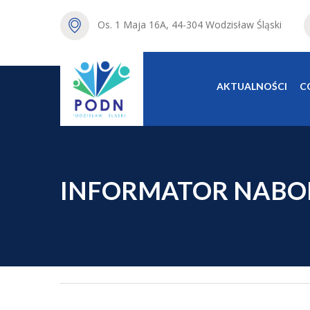
Os. 1 Maja 16A, 44-304 Wodzisław Śląski
AKTUALNOŚCI
C
INFORMATOR NABOR