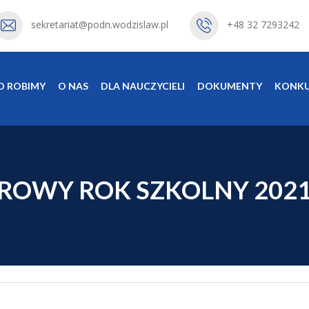
sekretariat@podn.wodzislaw.pl
+48 32 7293242
O ROBIMY
O NAS
DLA NAUCZYCIELI
DOKUMENTY
KONKU
OWY ROK SZKOLNY 2021