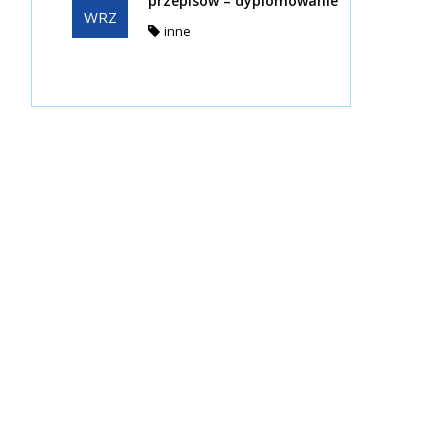
przepisów – dyplomowanie
WRZ
inne