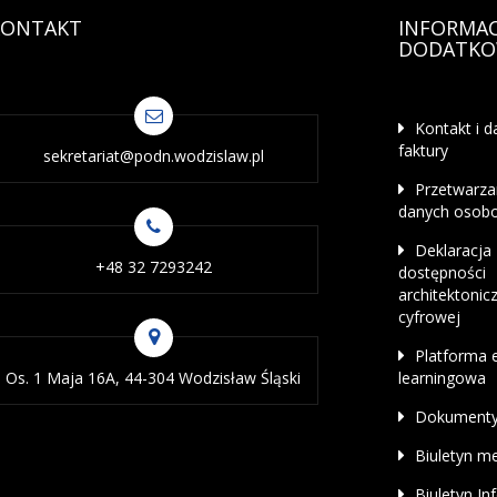
KONTAKT
INFORMAC
DODATKO
Kontakt i d
faktury
sekretariat@podn.wodzislaw.pl
Przetwarza
danych osob
Deklaracja
+48 32 7293242
dostępności
architektonicz
cyfrowej
Platforma 
Os. 1 Maja 16A, 44-304 Wodzisław Śląski
learningowa
Dokument
Biuletyn m
Biuletyn In