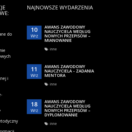
JE
NAJNOWSZE WYDARZENIA
WE:
AWANS ZAWODOWY
10
NAUCZYCIELA WEDŁUG
ane do
Wrz
NOWYCH PRZEPISÓW –
MIANOWANIE
inne
nie
owych
AWANS ZAWODOWY
11
NAUCZYCIELA - ZADANIA
Wrz
MENTORA
nej i
inne
e-
AWANS ZAWODOWY
18
NAUCZYCIELA WEDŁUG
Wrz
NOWYCH PRZEPISÓW –
y
DYPLOMOWANIE
etodyczny
inne
formacji