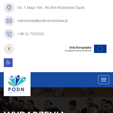
Os. 1 Maja 16A, 44-304 Wodzisław Śląski
sekretariat@podn.wodzislaw.pl
+48 32 7293242
Menu