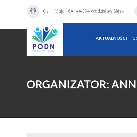
Os. 1 Maja 16A, 44-304 Wodzisław Śląski
AKTUALNOŚCI
C
ORGANIZATOR: ANN