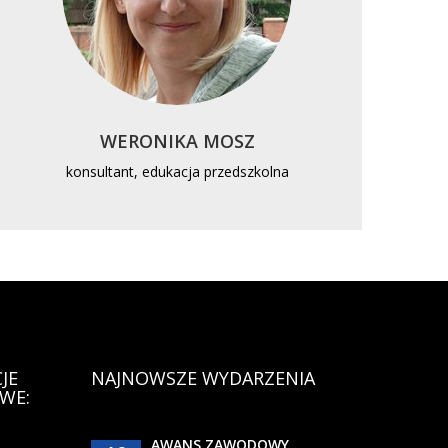
WERONIKA MOSZ
B
konsultant, edukacja przedszkolna
konsul
JE
NAJNOWSZE WYDARZENIA
WE:
AWANS ZAWODOWY