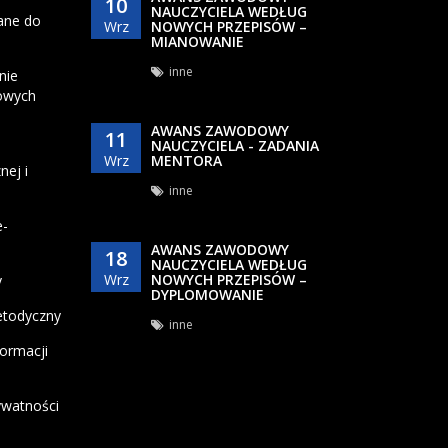
10
NAUCZYCIELA WEDŁUG
ane do
Wrz
NOWYCH PRZEPISÓW –
MIANOWANIE
inne
nie
owych
AWANS ZAWODOWY
11
NAUCZYCIELA - ZADANIA
Wrz
MENTORA
nej i
inne
e-
AWANS ZAWODOWY
18
NAUCZYCIELA WEDŁUG
Wrz
NOWYCH PRZEPISÓW –
y
DYPLOMOWANIE
etodyczny
inne
formacji
ywatności