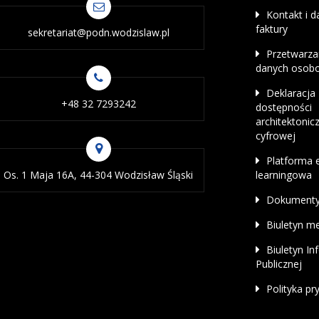
Kontakt i d
faktury
sekretariat@podn.wodzislaw.pl
Przetwarza
danych osob
Deklaracja
+48 32 7293242
dostępności
architektonicz
cyfrowej
Platforma 
Os. 1 Maja 16A, 44-304 Wodzisław Śląski
learningowa
Dokument
Biuletyn m
Biuletyn In
Publicznej
Polityka pr