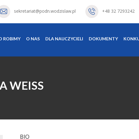
sekretariat@podn.wodzislaw.pl
+48 32 7293242
O ROBIMY
O NAS
DLA NAUCZYCIELI
DOKUMENTY
KONKU
A WEISS
BIO