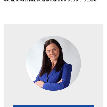
kilku lat również nauczyciel akademicki w WSB w Chorzowie.